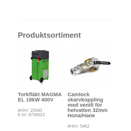
Produktsortiment
Torkfläkt MAGMA
Camlock
EL 18kW 400V
skarvkoppling
med ventil för
Artnr: 25043
hetvatten 32mm
E-nr: 8730023
Hona/Hane
Artnr: 5402