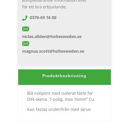
kompletterande information eller
för ett bra erbjudande.
0370-69 16 00
niclas.allden@holtesweden.se
magnus.scott@holtesweden.se
Produktbeskrivning
Blå nollplint med isolerat fäste för
DIN-skena. 7-polig, max 16mm² Cu.
Kan fästas underifrån med skruv